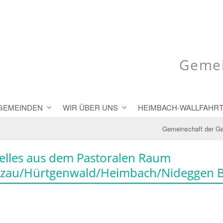
Gemei
 GEMEINDEN
WIR ÜBER UNS
HEIMBACH-WALLFAHR
Gemeinschaft der G
elles aus dem Pastoralen Raum
zau/Hürtgenwald/Heimbach/Nideggen B