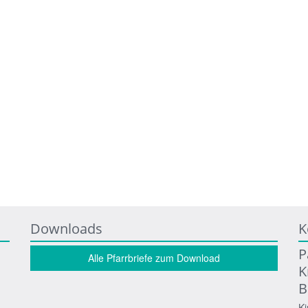
Downloads
K
P
Alle Pfarrbriefe zum Download
K
B
Ki