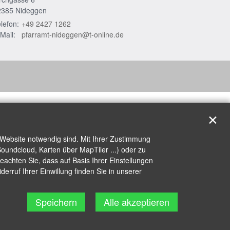
2385
Nideggen
lefon:
+49 2427 1262
Mail:
pfarramt-nideggen@t-online.de
✕
 Website notwendig sind. Mit Ihrer Zustimmung
oundcloud, Karten über MapTiler ...) oder zu
achten Sie, dass auf Basis Ihrer Einstellungen
erruf Ihrer Einwillung finden Sie in unserer
Speichern
Alle akzeptieren