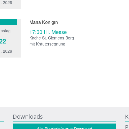
. 2026
Maria Königin
mstag
17:30
Hl. Messe
Kirche St. Clemens Berg
22
mit Kräutersegnung
. 2026
Downloads
K
P
Alle Pfarrbriefe zum Download