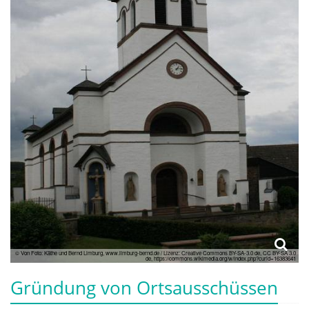
© Von Foto: Käthe und Bernd Limburg, www.limburg-bernd.de / Lizenz: Creative Commons BY-SA-3.0 de, CC BY-SA 3.0
de, https://commons.wikimedia.org/w/index.php?curid=16383641
Gründung von Ortsausschüssen