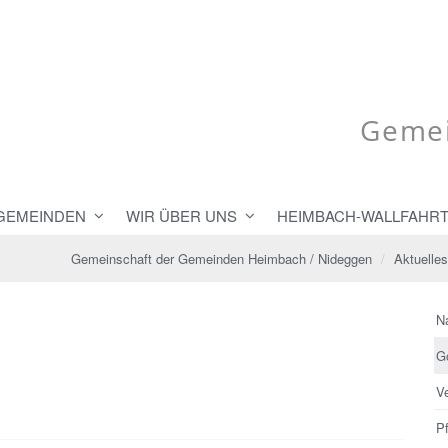
Gemei
 GEMEINDEN
WIR ÜBER UNS
HEIMBACH-WALLFAHR
Gemeinschaft der Gemeinden Heimbach / Nideggen
Aktuelles
N
G
V
Pf