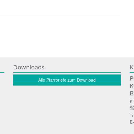
Downloads
K
P
Alle Pfarrbriefe zum Download
K
B
Ki
5
Te
E-