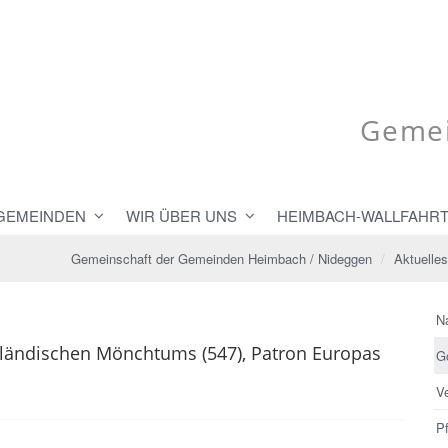
Gemei
 GEMEINDEN
WIR ÜBER UNS
HEIMBACH-WALLFAHR
Gemeinschaft der Gemeinden Heimbach / Nideggen
Aktuelles
N
dländischen Mönchtums (547), Patron Europas
G
V
Pf