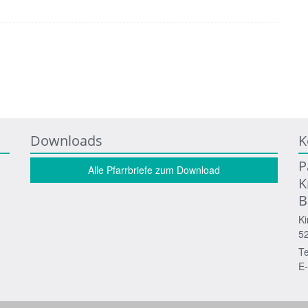
Downloads
K
P
Alle Pfarrbriefe zum Download
K
B
Ki
5
Te
E-