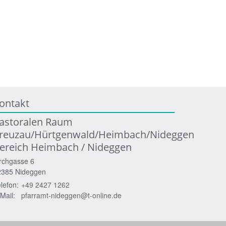
ontakt
astoralen Raum
reuzau/Hürtgenwald/Heimbach/Nideggen
ereich Heimbach / Nideggen
rchgasse 6
2385
Nideggen
lefon:
+49 2427 1262
Mail:
pfarramt-nideggen@t-online.de