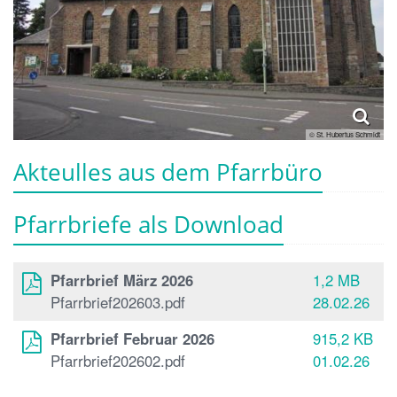
© St. Hubertus Schmidt
Akteulles aus dem Pfarrbüro
Pfarrbriefe als Download
Pfarrbrief März 2026
1,2 MB
Pfarrbrief202603.pdf
28.02.26
Pfarrbrief Februar 2026
915,2 KB
Pfarrbrief202602.pdf
01.02.26