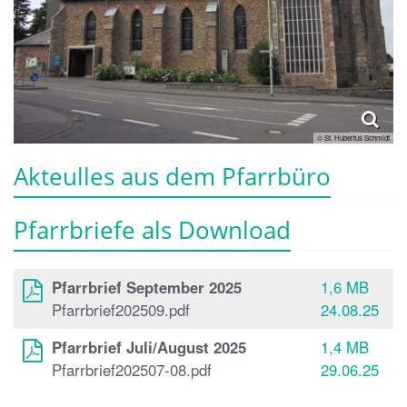
© St. Hubertus Schmidt
Akteulles aus dem Pfarrbüro
Pfarrbriefe als Download
Pfarrbrief September 2025
1,6 MB
Pfarrbrief202509.pdf
24.08.25
Pfarrbrief Juli/August 2025
1,4 MB
Pfarrbrief202507-08.pdf
29.06.25